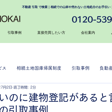
不動産 引取 で検索｜相続での山林や売れない土地処分のお手伝
0120-539
引取事例
直接売買したい方
会社案内
ビス
相続土地国庫帰属制度
引取事例
負動
年7月2日
読了時間: 2分
いのに建物登記があると
の引取事例