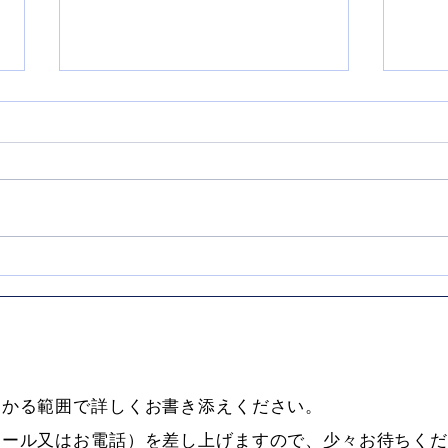
【お
引取業への提言「初歩的なミ
ス」
わかる範囲で詳しくお書き添えください。
メール又はお電話）を差し上げますので、少々お待ちく