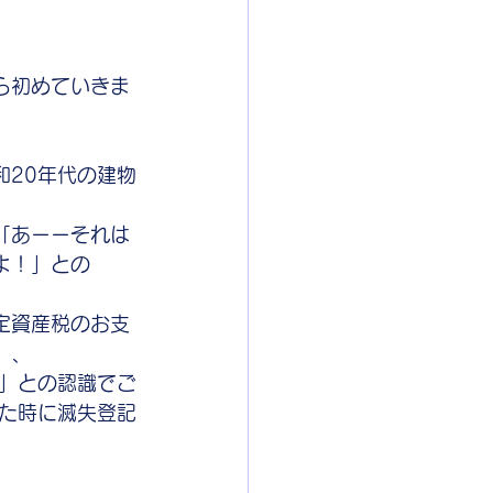
ら初めていきま
和20年代の建物
「あーーそれは
よ！」との
定資産税のお支
、、
」との認識でご
た時に滅失登記