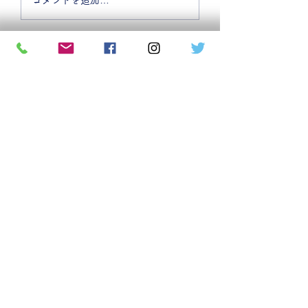
したいときの選択
は？寄付や相続放
る前にご相談くだ
問合せフォーム
お急ぎの方は、備考欄に状況がわかる
範囲で詳しくお書き添えください。
​追って弊社担当者よりご連絡（メール
又はお電話）を差し上げますので、
少々お待ちくださいませ。
お問合せフォーム
お電話お待ちしております
土曜・日曜・祝日は定休日となってお