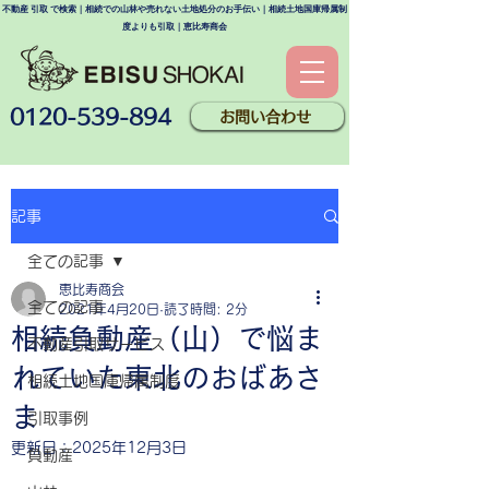
不動産 引取 で検索｜相続での山林や売れない土地処分のお手伝い｜相続土地国庫帰属制
度よりも引取｜恵比寿商会
0120-539-894
お問い合わせ
記事
全ての記事
恵比寿商会
全ての記事
2021年4月20日
読了時間: 2分
相続負動産（山）で悩ま
不動産引取サービス
れていた東北のおばあさ
相続土地国庫帰属制度
ま
引取事例
更新日：
2025年12月3日
負動産