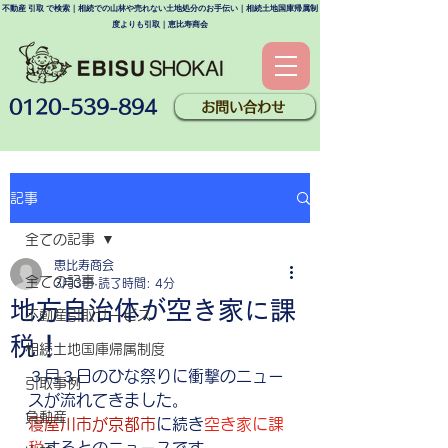
不動産 引取 で検索｜相続での山林や売れない土地処分のお手伝い｜相続土地国庫帰属制
度よりも引取｜恵比寿商会
0120-539-894
お問い合わせ
記事
全ての記事
恵比寿商会
全ての記事
3月3日
読了時間: 4分
地方自治体が空き家に課
不動産引取サービス
税！
相続土地国庫帰属制度
３月３日のひな祭りに衝撃のニュー
引取事例
スが流れてきました。
負動産
寝屋川市が京都市
に続き
空き家に課