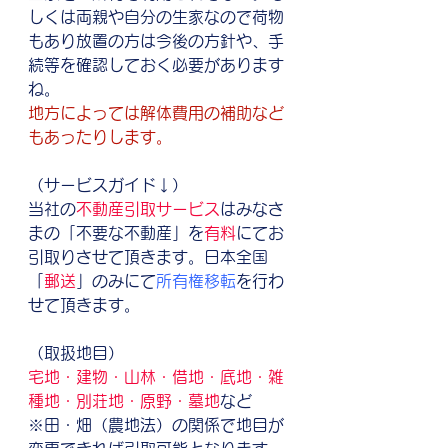
しくは両親や自分の生家なので荷物
もあり放置の方は今後の方針や、手
続等を確認しておく必要があります
ね。
地方によっては解体費用の補助など
もあったりします。
（サービスガイド↓）
当社の
不動産引取サービス
はみなさ
まの「不要な不動産」を
有料
にてお
引取りさせて頂きます。日本全国
「
郵送
」のみにて
所有権移転
を行わ
せて頂きます。
（取扱地目）
宅地・建物・山林・借地・底地・雑
種地・別荘地・原野・墓地
など
※田・畑（農地法）の関係で地目が